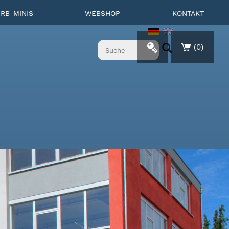
RB-MINIS
WEBSHOP
KONTAKT
(
0
)