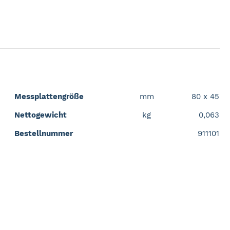
Messplattengröße
mm
80 x 45
Nettogewicht
kg
0,063
Bestellnummer
911101