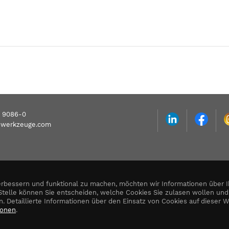
/ 9086-0
swerkzeuge.com
rbessern und funktional zu machen, möchten wir Informationen über I
Stelle können Sie entscheiden, welche Cookies Sie zulasen wollen un
n.
Detaillierte Informationen über den Einsatz von Cookies auf dieser 
ionen
.