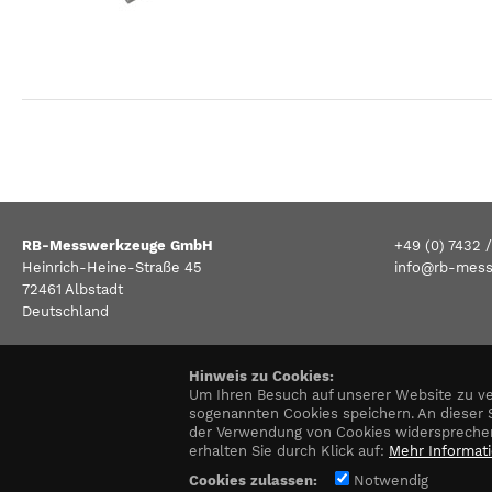
RB-Messwerkzeuge GmbH
+49 (0) 7432 
Heinrich-Heine-Straße 45
info@rb-mes
72461 Albstadt
Deutschland
Hinweis zu Cookies:
Um Ihren Besuch auf unserer Website zu ve
sogenannten Cookies speichern. An dieser 
der Verwendung von Cookies widerspreche
erhalten Sie durch Klick auf:
Mehr Informat
Cookies zulassen:
Notwendig